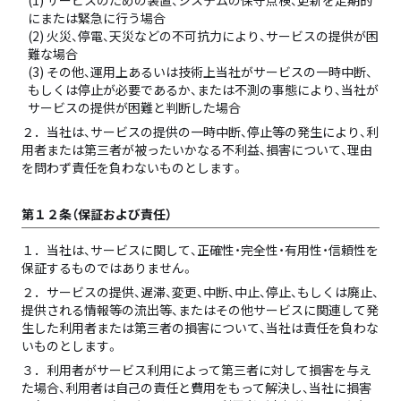
(1) サービスのための装置、システムの保守点検、更新を定期的
にまたは緊急に行う場合
(2) 火災、停電、天災などの不可抗力により、サービスの提供が困
難な場合
(3) その他、運用上あるいは技術上当社がサービスの一時中断、
もしくは停止が必要であるか、または不測の事態により、当社が
サービスの提供が困難と判断した場合
２．
当社は、サービスの提供の一時中断、停止等の発生により、利
用者または第三者が被ったいかなる不利益、損害について、理由
を問わず責任を負わないものとします。
第１２条（保証および責任）
１．
当社は、サービスに関して、正確性・完全性・有用性・信頼性を
保証するものではありません。
２．
サービスの提供、遅滞、変更、中断、中止、停止、もしくは廃止、
提供される情報等の流出等、またはその他サービスに関連して発
生した利用者または第三者の損害について、当社は責任を負わな
いものとします。
３．
利用者がサービス利用によって第三者に対して損害を与え
た場合、利用者は自己の責任と費用をもって解決し、当社に損害