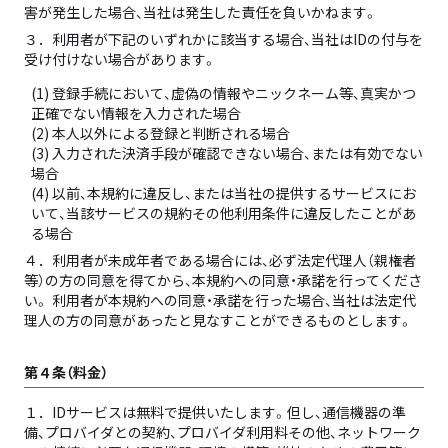
害が発生した場合、当社は発生した責任を負いかねます。
３．
利用者が下記のいずれかに該当する場合、当社はIDの付与を
受け付けない場合があります。
(1) 登録手続において、虚偽の情報やニックネーム等、真実かつ
正確でない情報を入力された場合
(2) 本人以外による登録と判断される場合
(3) 入力された決済手段が確認できない場合、または有効でない
場合
(4) 以前、本規約に違反し、または当社の提供するサービスにお
いて、当該サービスの規約その他利用条件に違反したことがあ
る場合
４．
利用者が未成年者である場合には、必ず法定代理人（親権者
等）の方の同意を得てから、本規約への同意・承諾を行ってくださ
い。 利用者が本規約への同意・承諾を行った場合、当社は法定代
理人の方の同意があったと見なすことができるものとします。
第４条（料金）
１．
IDサービスは無料で提供いたします。但し、通信機器の準
備、プロバイダとの契約、プロバイダ利用料その他、ネットワーク