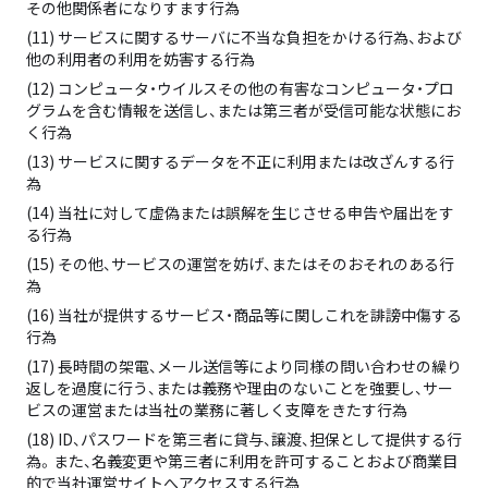
その他関係者になりすます行為
(11) サービスに関するサーバに不当な負担をかける行為、および
他の利用者の利用を妨害する行為
(12) コンピュータ・ウイルスその他の有害なコンピュータ・プロ
グラムを含む情報を送信し、または第三者が受信可能な状態にお
く行為
(13) サービスに関するデータを不正に利用または改ざんする行
為
(14) 当社に対して虚偽または誤解を生じさせる申告や届出をす
る行為
(15) その他、サービスの運営を妨げ、またはそのおそれのある行
為
(16) 当社が提供するサービス・商品等に関しこれを誹謗中傷する
行為
(17) 長時間の架電、メール送信等により同様の問い合わせの繰り
返しを過度に行う、または義務や理由のないことを強要し、サー
ビスの運営または当社の業務に著しく支障をきたす行為
(18) ID、パスワードを第三者に貸与、譲渡、担保として提供する行
為。また、名義変更や第三者に利用を許可することおよび商業目
的で当社運営サイトへアクセスする行為