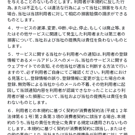
を与えることのないものとします。利用者が本規約に反した行
為、または不正もしくは違法な行為によって当社に損害を与えた
場合、当社は当該利用者に対して相応の損害賠償の請求ができる
ものとします。
４．
サービスの遅滞、変更、中断、中止、停止、もしくは廃止等、ま
たはその他サービスに関連して発生した利用者または第三者の
損害について、当社および当社の提携先は責任を負わないものと
します。
５．
サービスに関する当社から利用者への通知は、利用者の登録
情報であるメールアドレスへのメール、当社のサービスに関する
ウェブサイトでの告知、その他当社が適当と判断する方法で行い
ますので、必ず利用者ご自身にてご確認ください。利用者におけ
る見落とし、登録情報の誤り、登録情報に変更が生じた場合の未
登録、無効等による当社からのメールの不着、その他利用者に起
因して当該通知内容を利用者が認識できなかったことにより利
用者が被った損害について、当社および当社の提携先は責任を負
わないものとします。
６．
利用者との本規約に基づく契約が消費者契約法（平成１２年
法律第６１号）第２条第３項の消費者契約に該当する場合、本規
約のうち、当社の責任を完全に免責する規定は適用されないもの
とします。本規約に基づく契約が消費者契約に該当し、またはそ
の他の事由により、当社または当社の提携先が利用者に対して損