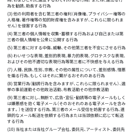
為を勧誘、助長する行為
(3) 他の利用者を含む第三者の権利（肖像権、プライバシー権等の
人格権、著作権等の知的財産権を含みますが、これらに限られま
せん）を侵害する行為
(4) 第三者の個人情報を収集・蓄積する行為および自己または第
三者の個人情報を公衆に公開する行為
(5) 第三者に対する中傷、威嚇、その他第三者を不安にさせる行為
(6) わいせつな表現、差別的表現、暴力的表現、グロテスクな表現、
およびその他不適切な表現行為等第三者に不快感を与える行為
(7) 人種、民族、性別、宗教、その他の属性について、差別感情、憎悪
を煽る行為、もしくはそれに繋がるおそれのある行為
(8) 営業行為（勧誘行為を含みますが、これらに限られません）、選
挙の事前運動その他政治活動、布教活動その他宗教活動
(9) 第三者に対し、無断で、広告・宣伝・勧誘等の電子メールもしく
は嫌悪感を抱く電子メール（そのおそれのある電子メールを含み
ます。）を送信する行為、第三者のメール受信を妨害する行為、連
鎖的なメール転送を依頼する行為または当該依頼に応じて転送
する行為
(10) 当社または当社グループ会社、委託元、アーティスト、委託先