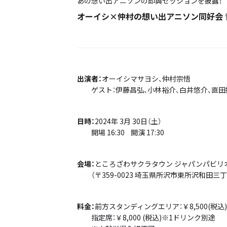
あの想い出アニソンの即興セッションを披露！
オーイシ×仲村の想い出アニソン同好会 音
出演者：
オーイシマサヨシ、仲村宗悟
ゲスト：伊藤昌弘、小林裕介、白井悠介、直田
日時：
2024年 3月 30日（土）
開場 16:30 開演 17:30
会場：
ところざわサクラタウン ジャパンパビリオ
（〒359-0023 埼玉県所沢市東所沢和田三丁
料金：
前方スタンディングエリア：￥8,500(税
指定席：￥8,000 (税込)※1ドリンク別途