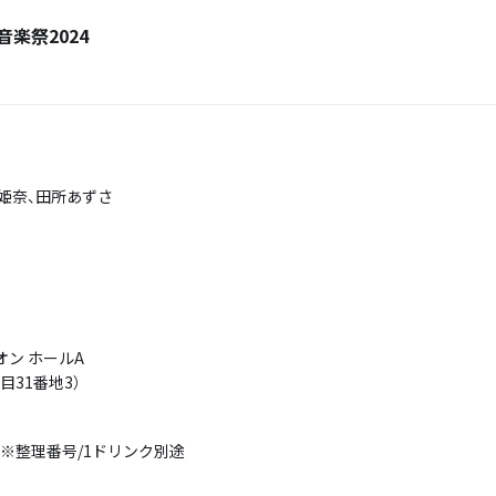
楽祭2024
姫奈、田所あずさ
ン ホールA
目31番地3）
込)※整理番号/1ドリンク別途