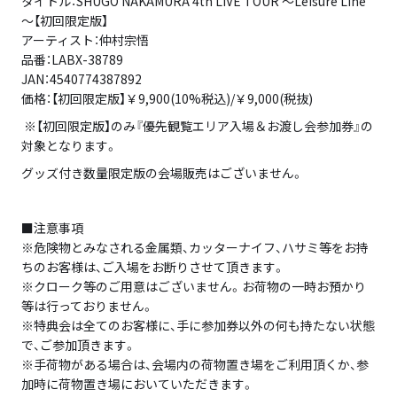
タイトル：SHUGO NAKAMURA 4th LIVE TOUR ～Leisure Line
～【初回限定版】
アーティスト：仲村宗悟
品番：LABX-38789
JAN：4540774387892
価格：【初回限定版】￥9,900(10%税込)/￥9,000(税抜)
※【初回限定版】のみ『優先観覧エリア入場＆お渡し会参加券』の
対象となります。
グッズ付き数量限定版の会場販売はございません。
■注意事項
※危険物とみなされる金属類、カッターナイフ、ハサミ等をお持
ちのお客様は、ご入場をお断りさせて頂きます。
※クローク等のご用意はございません。お荷物の一時お預かり
等は行っておりません。
※特典会は全てのお客様に、手に参加券以外の何も持たない状態
で、ご参加頂きます。
※手荷物がある場合は、会場内の荷物置き場をご利用頂くか、参
加時に荷物置き場においていただきます。