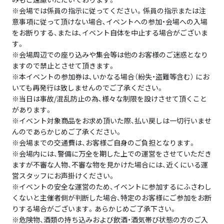
※会場では係員の指示に従ってください。係員の指示または注
意事項に従って頂けない場合､イベントへの参加・会場への入場
をお断りする、または､イベント自体を中止する場合がございま
す。
※会場周辺での座り込みや集会等は他のお客様のご迷惑となり
ますので禁止とさせて頂きます。
※本イベントの参加券は､いかなる場合（紛失・盗難等含む） にお
いても再発行は致しませんのでご了承ください。
※当日は事故/混乱防止の為､様々な制限を設けさせて頂くこと
があります。
※イベント対象商品をお求め頂いた際、払い戻しは一切行いませ
んのであらかじめご了承ください。
※会場までの交通費は、お客様ご自身のご負担となります。
※会場内には、警備に万全を期した上での運営をさせていただき
ますが不審な人物、不審な物を見かけた場合には、近くにいる運
営スタッフにお声掛けください。
※イベントの安全な運営のため、イベントに参加するにふさわし
くないと主催者側が判断した場合、特定のお客様にご参加をお断
りする場合がございます。あらかじめご了承下さい。
※危険物、酒類の持ち込みおよび飲酒・酒気帯び状態の方のご入