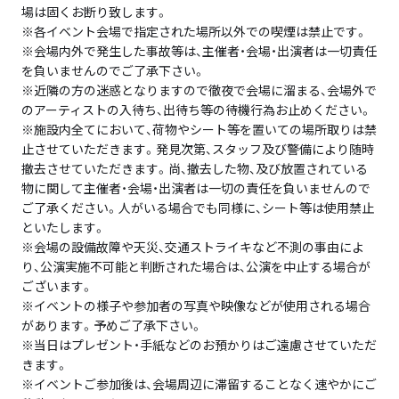
場は固くお断り致します。
※各イベント会場で指定された場所以外での喫煙は禁止です。
※会場内外で発生した事故等は、主催者・会場・出演者は一切責任
を負いませんのでご了承下さい。
※近隣の方の迷惑となりますので徹夜で会場に溜まる、会場外で
のアーティストの入待ち、出待ち等の待機行為お止めください。
※施設内全てにおいて、荷物やシート等を置いての場所取りは禁
止させていただきます。発見次第、スタッフ及び警備により随時
撤去させていただきます。尚、撤去した物、及び放置されている
物に関して主催者・会場・出演者は一切の責任を負いませんので
ご了承ください。人がいる場合でも同様に、シート等は使用禁止
といたします。
※会場の設備故障や天災、交通ストライキなど不測の事由によ
り、公演実施不可能と判断された場合は、公演を中止する場合が
ございます。
※イベントの様子や参加者の写真や映像などが使用される場合
があります。予めご了承下さい。
※当日はプレゼント・手紙などのお預かりはご遠慮させていただ
きます。
※イベントご参加後は、会場周辺に滞留することなく速やかにご