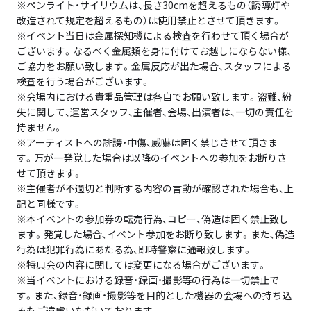
※ペンライト・サイリウムは、長さ30cmを超えるもの（誘導灯や
改造されて規定を超えるもの）は使用禁止とさせて頂きます。
※イベント当日は金属探知機による検査を行わせて頂く場合が
ございます。なるべく金属類を身に付けてお越しにならない様、
ご協力をお願い致します。金属反応が出た場合、スタッフによる
検査を行う場合がございます。
※会場内における貴重品管理は各自でお願い致します。盗難、紛
失に関して、運営スタッフ、主催者、会場、出演者は、一切の責任を
持ません。
※アーティストへの誹謗・中傷、威嚇は固く禁じさせて頂きま
す。万が一発覚した場合は以降のイベントへの参加をお断りさ
せて頂きます。
※主催者が不適切と判断する内容の言動が確認された場合も、上
記と同様です。
※本イベントの参加券の転売行為､コピー､偽造は固く禁止致し
ます。発覚した場合､イベント参加をお断り致します。また､偽造
行為は犯罪行為にあたる為、即時警察に通報致します。
※特典会の内容に関しては変更になる場合がございます。
※当イベントにおける録音・録画・撮影等の行為は一切禁止で
す。また、録音・録画・撮影等を目的とした機器の会場への持ち込
みもご遠慮いただいております。