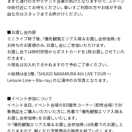
ますと通行の方やテナント営業の妨げとなりますので、ステージ
中央付近にてお待ちください。車いすご利用の方やお体が不自
由な方はスタッフまでお声がけください。
■お渡し会内容
ミニライブ終了後、『優先観覧エリア入場＆お渡し会参加券』を
お持ちのお客様のみ、お渡し会にご参加いただけます。
お渡し会では仲村宗悟からポストカードを1枚お渡しさせていた
だきます。
※宛名はお入れできかねますので予めご了承ください。
※絵柄は全1種、「SHUGO NAKAMURA 4th LIVE TOUR ～
Leisure Line～ Blu-ray」の公演中のお写真となります。
■イベント参加について
イベント当日、イベント会場のBD販売コーナー（即売会場）で対
象商品をご購入いただいた方に、先着で『優先観覧エリア入場＆
お渡し会参加券』をお渡しいたします。
※『優先観覧エリア入場＆お渡し会参加券』は先着でのお渡しと
なりますので、無くなり次第商品の販売を終了いたします。