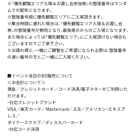
※『優先観覧エリア入場＆お渡し会参加券』の整理番号はランダ
ムでの配布となります。
※整理番号順に優先観覧エリアにご入場頂きます。
※集合時間に遅れた場合は、『優先観覧エリア入場＆お渡し会
券』の整理番号が無効となり、最後尾のからのご入場となります、
また場合によっては「優先観覧エリア」にご入場頂けない場合も
ございますのでご了承下さい。
※お連れ様と、一緒にご観覧をご希望になられる際は、整理番号
の遅い番号の方とご一緒にご入場ください。
■イベント当日のBD販売について
＜お会計について＞
現金／クレジットカード／コード決済/電子マネーがご利用いた
だけます。
・対応クレジットブランド
VISA／楽天カード／Mastercard／JCB／アメリカン・エキスプ
レス／
ダイナースクラブ／ディスカバーカード
・対応コード決済