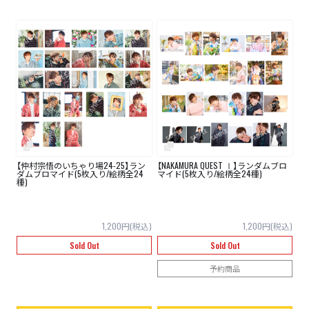
【仲村宗悟のいちゃり場24-25】ラン
【NAKAMURA QUEST Ⅰ】ランダムブロ
ダムブロマイド(5枚入り/絵柄全24
マイド(5枚入り/絵柄全24種)
種)
1,200円(税込)
1,200円(税込)
Sold Out
Sold Out
予約商品