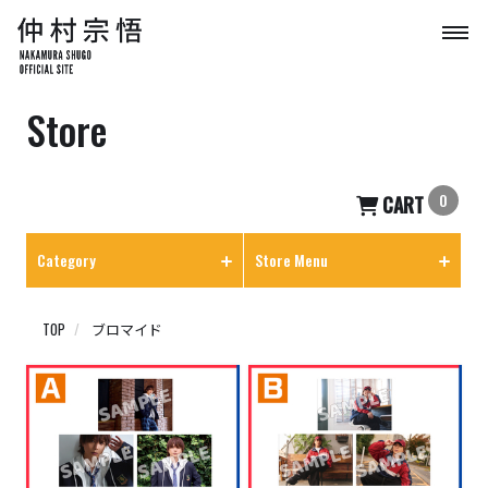
Store
0
CART
Category
Store Menu
TOP
ブロマイド